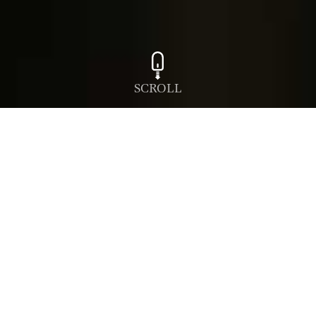
SCROLL
أهلا وسهلا بكم في فندق سيزر يعتبر فندق سيزر أحد اهم الفنادق
المعروفة في فلسطين ، يقع فندق سيزر في أجمل مواقع مدينة رام الله،
في الحي الراقي –الماصيون في مكان يتميز بجماله الأخاذ حيث الاطلالة
الجميلة ، كما ان فندق سيزر محاط بالعديد من المطاعم ، محلات البقالة ،